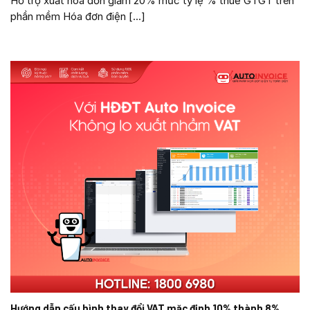
Hỗ trợ xuất hóa đơn giảm 20% mức tỷ lệ % thuế GTGT trên
phần mềm Hóa đơn điện [...]
Hướng dẫn cấu hình thay đổi VAT mặc định 10% thành 8%