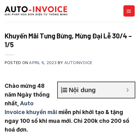
Skip
to
content
Khuyến Mãi Tưng Bừng, Mừng Đại Lễ 30/4 –
1/5
POSTED ON
APRIL 6, 2023
BY
AUTOINVOICE
Chào mừng 48
Nội dung
năm Ngày thống
nhất,
Auto
Invoice khuyến mãi
miễn phí khởi tạo
& tặng
ngay 100 số khi mua mới
. Chỉ 200k cho 200 số
hoá đơn.