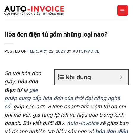
Skip
to
content
Hóa đơn điện tử gồm những loại nào?
POSTED ON
FEBRUARY 22, 2023
BY
AUTOINVOICE
So với hóa đơn
Nội dung
giấy,
hóa đơn
điện tử
là
giải
pháp cung cấp hóa đơn của thời đại công nghệ
số
, giúp các đơn vị kinh doanh tiết kiệm tối đa chi
phí mà vẫn gia tăng lợi ích và hiệu quả trong kinh
doanh. Bài viết dưới đây,
Auto-Invoice
sẽ giúp bạn
và doanh nghiệp tìm hiểu sâu hơn về
hóa đơn điện