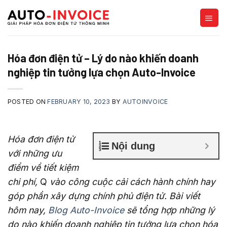
Skip
to
content
Hóa đơn điện tử – Lý do nào khiến doanh
nghiệp tin tưởng lựa chọn Auto-Invoice
POSTED ON
FEBRUARY 10, 2023
BY
AUTOINVOICE
Hóa đơn điện tử
Nội dung
với những ưu
điểm về tiết kiệm
chi phí,
Q
vào công cuộc cải cách hành chính hay
góp phần xây dựng chính phủ điện tử.
Bài viết
hôm nay,
Blog Auto-Invoice
sẽ tổng hợp những lý
do nào khiến doanh nghiệp tin tưởng lựa chọn hóa